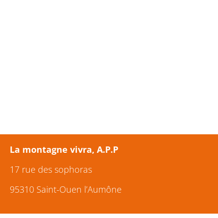
VOUS SOUHAITEZ
CONTACTER L’A.P.P ?
Modalités de prise en charge financière, devis et
autres informations sur demande au 01 34 64 75
59.
La montagne vivra, A.P.P
17 rue des sophoras
95310 Saint-Ouen l’Aumône